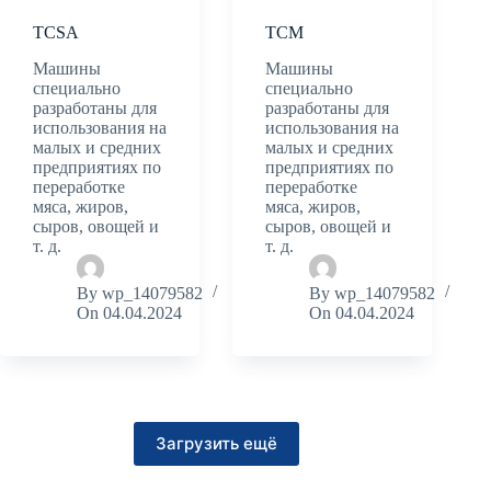
TCSA
TCM
Машины
Машины
специально
специально
разработаны для
разработаны для
использования на
использования на
малых и средних
малых и средних
предприятиях по
предприятиях по
переработке
переработке
мяса, жиров,
мяса, жиров,
сыров, овощей и
сыров, овощей и
т. д.
т. д.
By
wp_14079582
By
wp_14079582
On
04.04.2024
On
04.04.2024
Загрузить ещё