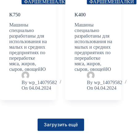
ФАРШЕМЕШАЛКИ
ФАРШЕМЕШАЛКИ
K750
K400
Машины
Машины
специально
специально
разработаны для
разработаны для
использования на
использования на
малых и средних
малых и средних
предприятиях по
предприятиях по
переработке
переработке
мяса, жиров,
мяса, жиров,
сыров, овощейЮ
сыров, овощейЮ
By
wp_14079582
By
wp_14079582
On
04.04.2024
On
04.04.2024
Загрузить ещё