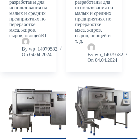
разработаны для
разработаны для
использования на
использования на
малых и средних
малых и средних
предприятиях по
предприятиях по
переработке
переработке
мяса, жиров,
мяса, жиров,
сыров, овощейЮ
сыров, овощей и
т. д.
By
wp_14079582
On
04.04.2024
By
wp_14079582
On
04.04.2024