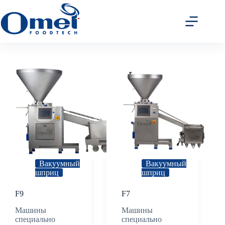
Перейти
к
сути
Вакуумный
Вакуумный
шприц
шприц
F9
F7
Машины
Машины
специально
специально