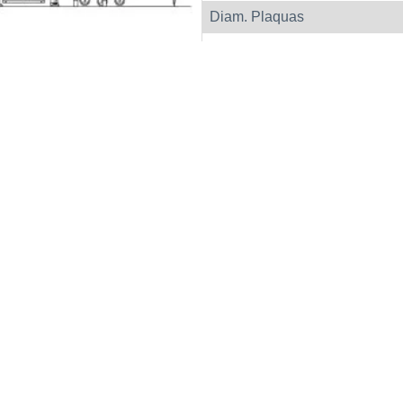
Diam. Plaquas
Capacidad Tolva
Motor Principal
Motor Alimentador
Motor Elevador
Produccìon Max
Peso
Peso con Elevador
DESCARGA LA FICHA 
PRODUCTO EN PDF