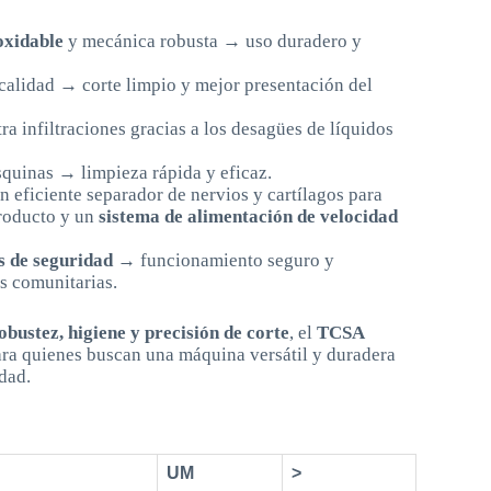
oxidable
y mecánica robusta → uso duradero y
a calidad → corte limpio y mejor presentación del
a infiltraciones gracias a los desagües de líquidos
esquinas → limpieza rápida y eficaz.
un eficiente separador de nervios y cartílagos para
producto y un
sistema de alimentación de velocidad
s de seguridad
→ funcionamiento seguro y
s comunitarias.
obustez, higiene y precisión de corte
, el
TCSA
para quienes buscan una máquina versátil y duradera
dad.
UM
>