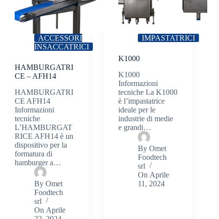
ACCESSORI
IMPASTATRICI
INSACCATRICI
K1000
HAMBURGATRI
K1000
CE – AFH14
Informazioni
HAMBURGATRI
tecniche La K1000
CE AFH14
è l’impastatrice
Informazioni
ideale per le
tecniche
industrie di medie
L’HAMBURGAT
e grandi…
RICE AFH14 è un
dispositivo per la
By
Omet
formatura di
Foodtech
hamburger a…
srl
On
Aprile
By
Omet
11, 2024
Foodtech
srl
On
Aprile
22, 2024