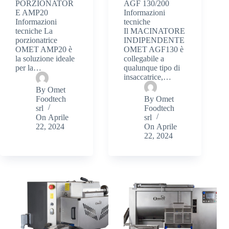
PORZIONATOR
AGF 130/200
E AMP20
Informazioni
Informazioni
tecniche
tecniche La
Il MACINATORE
porzionatrice
INDIPENDENTE
OMET AMP20 è
OMET AGF130 è
la soluzione ideale
collegabile a
per la…
qualunque tipo di
insaccatrice,…
By
Omet
Foodtech
By
Omet
srl
Foodtech
On
Aprile
srl
22, 2024
On
Aprile
22, 2024