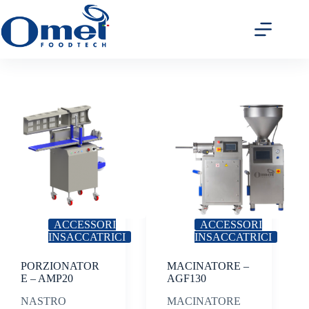
Salta
al
contenuto
ACCESSORI
ACCESSORI
INSACCATRICI
INSACCATRICI
PORZIONATOR
MACINATORE –
E – AMP20
AGF130
NASTRO
MACINATORE